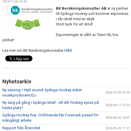
2019-11-26 10:42
KONTAKT
BK Beräkningskonsulter AB
är ny partner
till Spånga Hockey och kommer exponeras
LÄNKAR
i vår ishall med en skylt.
Stort tack för ert stöd!
DOKUMENT
Exponeringen är såld av Team 06, bra
jobbat!
ISTIDER
Läs mer om BK Beräkningskonsulter
HÄR
1929-KLUBBEN
PUCKEN RESTAURANG
BILDGALLERI
Nyhetsarkiv
Ny säsong = Nytt sound! Spånga Hockey söker
MEDLEMSINFO
2026-07-20 23:33
musikproducent/DJ
Ny sarg på gång i Spånga Ishall - vill ditt företag synas på
2026-06-17 19:23
bästa plats?
Spånga Hockey firar: Ordförande Pär Forsmark prisad för
2026-06-02 18:07
mångårigt arbete
Rapport från Årsmötet
2026-05-26 11:21