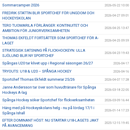
Sommarcampen 2026
2026-05-22 10:00
FREDRIK STATTIN BLIR SPORTCHEF FÖR UNGDOM OCH
2026-04-27 09:01
HOCKEYSKOLAN
TERO TUOMARILA FÖRLÄNGER: KONTINUITET OCH
2026-04-25 13:47
AMBITION FÖR JUNIORVERKSAMHETEN
THOMAS EKFELDT FORTSÄTTER SOM SPORTCHEF FÖR A-
2026-04-25 09:59
LAGET
STRATEGISK SATSNING PÅ FLICKHOCKEYN: ULLA
2026-04-23 19:43
SJÖLUND BLIR NY SPORTCHEF
Spångas U20 tar klivet upp i Regional säsongen 26/27
2026-04-17
TRYOUTS: U18 & U20 – SPÅNGA HOCKEY
2026-04-16
Sportchef Thomas Ekfeldt summerar 25/26
2026-04-07 17:28
Janne Andersson tar över som huvudtränare för Spånga
2026-03-18 22:05
Hockeys A-lag
Spånga Hockey söker Sportchef för flickverksamheten
2026-03-09 16:44
Häng med på Hockeyskolans helg - nu på lördag 17/1 i
2026-01-14 17:23
Spånga Ishall
EFTER DOMINANT HÖST: NU STARTAR U18-LAGETS JAKT
2025-12-15 19:45
PÅ AVANCEMANG