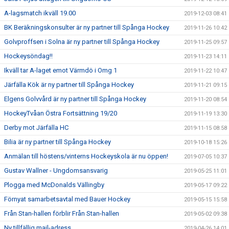
A-lagsmatch ikväll 19.00
2019-12-03 08:41
BK Beräkningskonsulter är ny partner till Spånga Hockey
2019-11-26 10:42
Golvproffsen i Solna är ny partner till Spånga Hockey
2019-11-25 09:57
Hockeysöndag!!
2019-11-23 14:11
Ikväll tar A-laget emot Värmdö i Omg 1
2019-11-22 10:47
Järfälla Kök är ny partner till Spånga Hockey
2019-11-21 09:15
Elgens Golvvård är ny partner till Spånga Hockey
2019-11-20 08:54
HockeyTvåan Östra Fortsättning 19/20
2019-11-19 13:30
Derby mot Järfälla HC
2019-11-15 08:58
Bilia är ny partner till Spånga Hockey
2019-10-18 15:26
Anmälan till höstens/vinterns Hockeyskola är nu öppen!
2019-07-05 10:37
Gustav Wallner - Ungdomsansvarig
2019-05-25 11:01
Plogga med McDonalds Vällingby
2019-05-17 09:22
Förnyat samarbetsavtal med Bauer Hockey
2019-05-15 15:58
Från Stan-hallen förblir Från Stan-hallen
2019-05-02 09:38
Ny tillfällig mail-adress.
2019-04-26 14:01