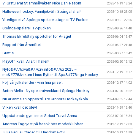
Vi Gratulerar Stjärnmålvakten Nike Danielsson!
2025-11-19 18:24
Halloweenhockey: Familjekväll i Spånga Ishall!
2025-10-18 23:05
Ytterligare två Spånga-spelare uttagna i TV-Pucken
2025-09-01 22:25
Spånga-spelare i TV-pucken
2025-08-26 14:40
Thomas Ekfeldt ny sportchef för A-laget
2025-06-04 13:47
Rapport från Årsmötet
2025-05-27 21:48
Grattis
2025-03-27 10:42
PlayOff ikväll. Alla till hallen!
2025-02-20 15:12
Nyfo&#776;rva&#776;rv info&#776;r 2025 –
2024-12-19 16:17
ma&#778;lvakten Linus Ryttar till Spa&#778;nga Hockey
Följ vår julkalender - vinn fina priser!
2024-12-17 14:02
Anton Mella - Ny spelarutvecklare i Spånga Hockey
2024-07-20 14:22
Nu är anmälan öppen till Tre Kronors Hockeyskola
2024-07-05 17:44
Vilken kväll det blev!
2023-11-29 13:40
Uppdaterade gym inne i Stricct Travel Arena
2023-07-06 18:34
Andreas Engqvist på besök hos moderklubben
2019-12-19 12:03
Julia Perjus uttagen till Ungdoms-OS
2019-12-12 15:59