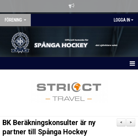
FÖRENING
LOGGA IN
HEM
OM KLUBBEN
NYHETER
KALENDER
BK Beräkningskonsulter är ny
<
>
MATCHER
partner till Spånga Hockey