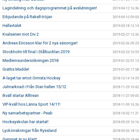
Lagindelning och dagsprogrammet på avslutningen!
2019-04-12 16:36
Erbjudande på Rakell-tröjan
2019-04-10 09:03
Hallavtalet
2019-03-18 12:14
Kvalserien mot Div 2
2019-02-27 12:26
Andreas Ericsson klar för 2 nya säsonger!
2019-02-26 09:23
Stockholm till final i Stålbucklan 2019
2019-02-23 16:59
Medlemsundersökningen 2018
2019-01-22 01:13
Grattis Madde!
2019-01-02 17:58
A-laget tar emot Ormsta Hockey
2018-12-14 14:29
Julmarknad i Från Stan hallen 15/12
2018-11-29 10:42
Ikväll startar Alltrean
2018-11-27 09:05
VIP-kväll hos Länna Sport 14/11!
2018-11-09 16:26
Ny samarbetspartner - Peab
2018-10-02 11:21
Hockeyskolan har startat!
2018-09-29 16:16
Lyckönskningar från Ryssland
2018-09-26 18:15
Gymmet är nu klart!
2018-09-23 19:44