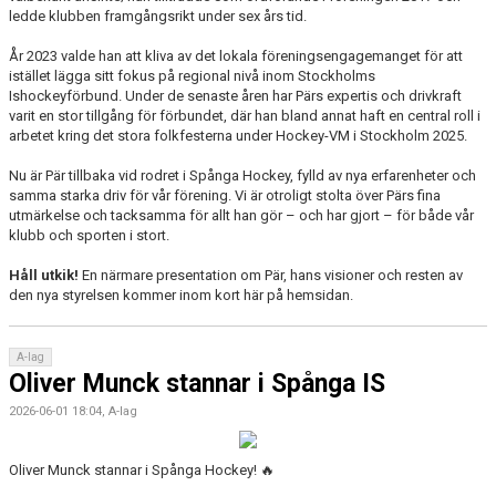
ledde klubben framgångsrikt under sex års tid.
År 2023 valde han att kliva av det lokala föreningsengagemanget för att
istället lägga sitt fokus på regional nivå inom Stockholms
Ishockeyförbund. Under de senaste åren har Pärs expertis och drivkraft
varit en stor tillgång för förbundet, där han bland annat haft en central roll i
arbetet kring det stora folkfesterna under Hockey-VM i Stockholm 2025.
Nu är Pär tillbaka vid rodret i Spånga Hockey, fylld av nya erfarenheter och
samma starka driv för vår förening. Vi är otroligt stolta över Pärs fina
utmärkelse och tacksamma för allt han gör – och har gjort – för både vår
klubb och sporten i stort.
Håll utkik!
En närmare presentation om Pär, hans visioner och resten av
den nya styrelsen kommer inom kort här på hemsidan.
A-lag
Oliver Munck stannar i Spånga IS
2026-06-01 18:04, A-lag
Oliver Munck stannar i Spånga Hockey! 🔥