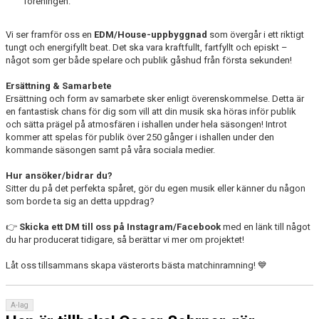
föreningen.
Vi ser framför oss en
EDM/House-uppbyggnad
som övergår i ett riktigt
tungt och energifyllt beat. Det ska vara kraftfullt, fartfyllt och episkt –
något som ger både spelare och publik gåshud från första sekunden!
Ersättning & Samarbete
Ersättning och form av samarbete sker enligt överenskommelse. Detta är
en fantastisk chans för dig som vill att din musik ska höras inför publik
och sätta prägel på atmosfären i ishallen under hela säsongen! Introt
kommer att spelas för publik över 250 gånger i ishallen under den
kommande säsongen samt på våra sociala medier.
Hur ansöker/bidrar du?
Sitter du på det perfekta spåret, gör du egen musik eller känner du någon
som borde ta sig an detta uppdrag?
👉
Skicka ett DM till oss på Instagram/Facebook
med en länk till något
du har producerat tidigare, så berättar vi mer om projektet!
Låt oss tillsammans skapa västerorts bästa matchinramning!
💙
A-lag