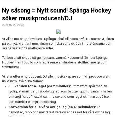
KONTAKT
Ny säsong = Nytt sound! Spånga Hockey
LÄNKAR
söker musikproducent/DJ
2026-07-20 23:33
DOKUMENT
ISTIDER
Vi vill ta matchupplevelsen i Spånga Ishall till nästa nivå! Nu startar vi jakten
på ett nytt, kraftfullt musikintro som ska sätta skräck i motståndarna och
skapa västerorts maffigaste entré.
1929-KLUBBEN
Tanken är att skapa ett gemensamt varumärkessound för hela Spånga
PUCKEN RESTAURANG
Hockey – en ljudbild som representerar klubbens stolthet, energi och
framtidstro.
BILDGALLERI
Vi letar efter en producent, DJ eller musikskapare som vill producera ett
unikt intro i två olika format:
MEDLEMSINFO
Fullversion för A-laget (ca 2 minuter):
Ett maffigt spår med en
tydlig, stämningsfull uppbyggnad som bygger upp förväntan i hallen,
ett tungt "drop" i exakt samma sekund som laget skrinnar ut på isen,
och därefter en mjuk nedtoning.
Kortversion för alla våra övriga lag (ca 45 sekunder):
En
nerkortad, rapp och mer direkt version anpassad för våra övriga lag i