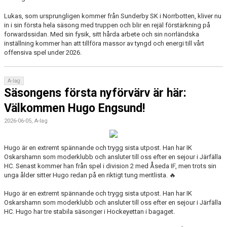
Lukas, som ursprungligen kommer från Sunderby SK i Norrbotten, kliver nu
in i sin första hela säsong med truppen och blir en rejäl förstärkning på
forwardssidan. Med sin fysik, sitt hårda arbete och sin norrländska
inställning kommer han att tillföra massor av tyngd och energi till vårt
offensiva spel under 2026.
A-lag
Säsongens första nyförvärv är här:
Välkommen Hugo Engsund!
2026-06-05, A-lag
Hugo är en extremt spännande och trygg sista utpost. Han har IK
Oskarshamn som moderklubb och ansluter till oss efter en sejour i Järfälla
HC. Senast kommer han från spel i division 2 med Åseda IF, men trots sin
unga ålder sitter Hugo redan på en riktigt tung meritlista. 🔥
Hugo är en extremt spännande och trygg sista utpost. Han har IK
Oskarshamn som moderklubb och ansluter till oss efter en sejour i Järfälla
HC. Hugo har tre stabila säsonger i Hockeyettan i bagaget.