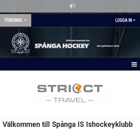
FÖRENING
LOGGA IN
HEM
OM KLUBBEN
NYHETER
KALENDER
Välkommen till Spånga IS Ishockeyklubb
MATCHER