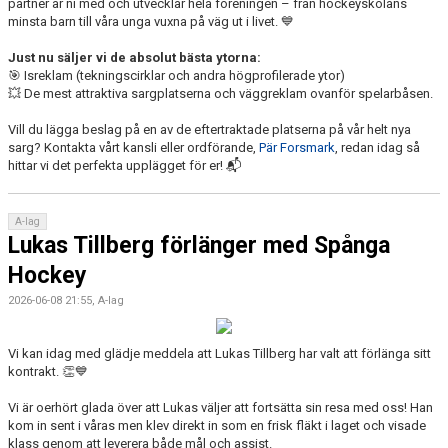
partner är ni med och utvecklar hela föreningen – från hockeyskolans
minsta barn till våra unga vuxna på väg ut i livet. 💙
Just nu säljer vi de absolut bästa ytorna:
🎯 Isreklam (tekningscirklar och andra högprofilerade ytor)
💥 De mest attraktiva sargplatserna och väggreklam ovanför spelarbåsen.
Vill du lägga beslag på en av de eftertraktade platserna på vår helt nya
sarg? Kontakta vårt kansli eller ordförande,
Pär Forsmark
, redan idag så
hittar vi det perfekta upplägget för er!
📬
A-lag
Lukas Tillberg förlänger med Spånga
Hockey
2026-06-08 21:55, A-lag
Vi kan idag med glädje meddela att Lukas Tillberg har valt att förlänga sitt
kontrakt.
👏💙
Vi är oerhört glada över att Lukas väljer att fortsätta sin resa med oss! Han
kom in sent i våras men klev direkt in som en frisk fläkt i laget och visade
klass genom att leverera både mål och assist.