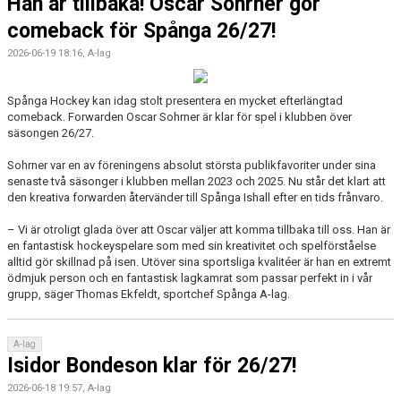
Han är tillbaka! Oscar Sohrner gör
comeback för Spånga 26/27!
2026-06-19 18:16, A-lag
Spånga Hockey kan idag stolt presentera en mycket efterlängtad
comeback. Forwarden Oscar Sohrner är klar för spel i klubben över
säsongen 26/27.
Sohrner var en av föreningens absolut största publikfavoriter under sina
senaste två säsonger i klubben mellan 2023 och 2025. Nu står det klart att
den kreativa forwarden återvänder till Spånga Ishall efter en tids frånvaro.
– Vi är otroligt glada över att Oscar väljer att komma tillbaka till oss. Han är
en fantastisk hockeyspelare som med sin kreativitet och spelförståelse
alltid gör skillnad på isen. Utöver sina sportsliga kvalitéer är han en extremt
ödmjuk person och en fantastisk lagkamrat som passar perfekt in i vår
grupp, säger Thomas Ekfeldt, sportchef Spånga A-lag.
A-lag
Isidor Bondeson klar för 26/27!
2026-06-18 19:57, A-lag