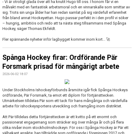
- Vi är otroligt glada över att ha knutit Hugo till oss. I honom får vi en
målvakt med en fantastisk arbetsmoral och en vinnarskalle som smittar av
sig. Trots sin unga ålder har han redan samlat på sig värdefull erfarenhet
från bland annat Hockeyettan. Hugo passar perfekt in i den profil vi söker
– hungrig, ambitiös och redo att ta nästa steg tillsammans med Spånga
Hockey, säger Thomas Ekfeldt.
Fler spännande nyheter inför lagbygget kommer inom kort...
🚀
Spånga Hockey firar: Ordförande Pär
Forsmark prisad för mångårigt arbete
2026-06-02 18:07
Under Stockholms Ishockeyförbunds årsmöte igår fick Spånga Hockeys
ordförande, Pär Forsmark, ta emot ett diplom för förtjänsttecken.
Utmärkelsen tilldelas Pär som ett tack för hans mångåriga och värdefulla
arbete för ishockeysportens utveckling och framgång inom distriktet.
Att Pär tilldelas detta förtjänsttecken är ett kvitto på ett enormt och
passionerat engagemang som sträcker sig över många år och på flera
olika nivåer inom stockholmshockeyn. För oss i Spånga Hockey är Pär ett
välbekant ansikte; han tillträdde som ordförande i föreningen 2017 och