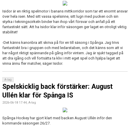
Isidor är en riktig spelmotor i banans mittkorridor som tar ett enormt ansvar
över hela isen. Med sitt vassa spelsinne, sitt lugn med pucken och sin
styrka i tekningscirkeln binder han ihop vårt försvar och anfall på ett
fantastiskt sätt. Att ha Isidor klar inför säsongen ger laget en otroligt viktig
stabilitet!
-Det känns kanonbra att skriva på för en till säsong i Spånga. Jag trivs
fantastiskt bra i gruppen och med ledarstaben, och det känns som att vi
har något riktigt spännande på gång inför vintern. Jag är sjukt taggad på
att dra igång och vill fortsätta ta kliv i mitt eget spel och hjälpa laget att
vinna ännu fler matcher, säger Isidor.
A-lag
Spelskicklig back förstärker: August
Ullén klar för Spånga IS
2026-06-18 17:44, A-lag
Spånga Hockey har gjort klart med backen August Ullén inför den
kommande säsongen 26/27.