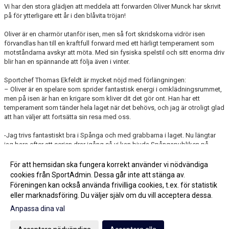
Vi har den stora glädjen att meddela att forwarden Oliver Munck har skrivit
på för ytterligare ett år i den blåvita tröjan!
Oliver är en charmör utanför isen, men så fort skridskorna vidrör isen
förvandlas han till en kraftfull forward med ett härligt temperament som
motståndarna avskyr att möta. Med sin fysiska spelstil och sitt enorma driv
blir han en spännande att följa även i vinter.
Sportchef Thomas Ekfeldt är mycket nöjd med förlängningen:
– Oliver är en spelare som sprider fantastisk energi i omklädningsrummet,
men på isen är han en krigare som kliver dit det gör ont. Han har ett
temperament som tänder hela laget när det behövs, och jag är otroligt glad
att han väljer att fortsätta sin resa med oss.
-Jag trivs fantastiskt bra i Spånga och med grabbarna i laget. Nu längtar
jag bara efter att serien drar igång så vi kan bjuda Spångapubliken på
riktigt fysisk och rolig hockey igen!
För att hemsidan ska fungera korrekt använder vi nödvändiga
cookies från SportAdmin. Dessa går inte att stänga av.
Fler nyheter >>
Föreningen kan också använda frivilliga cookies, t.ex. för statistik
eller marknadsföring. Du väljer själv om du vill acceptera dessa.
Anpassa dina val
Cookie-inställningar
Gå till Webbversion