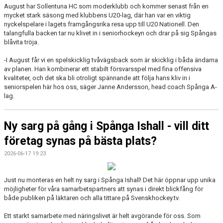
August har Sollentuna HC som moderklubb och kommer senast från en
mycket stark säsong med klubbens U20-lag, där han var en viktig
nyckelspelare i lagets framgångsrika resa upp till U20 Nationell. Den
talangfulla backen tar nu klivet in i seniorhockeyn och drar på sig Spångas
blåvita tröja.
-I August får vi en spelskicklig tvåvägsback som är skicklig i båda ändarna
av planen. Han kombinerar ett stabilt försvarsspel med fina offensiva
kvaliteter, och det ska bli otroligt spännande att följa hans kliv in i
seniorspelen här hos oss, säger Janne Andersson, head coach Spånga A-
lag.
Ny sarg på gång i Spånga Ishall - vill ditt
företag synas på bästa plats?
2026-06-17 19:23
Just nu monteras en helt ny sarg i Spånga Ishall! Det här öppnar upp unika
möjligheter för våra samarbetspartners att synas i direkt blickfång för
både publiken på läktaren och alla tittare på Svenskhockey.tv.
Ett starkt samarbete med näringslivet är helt avgörande för oss. Som