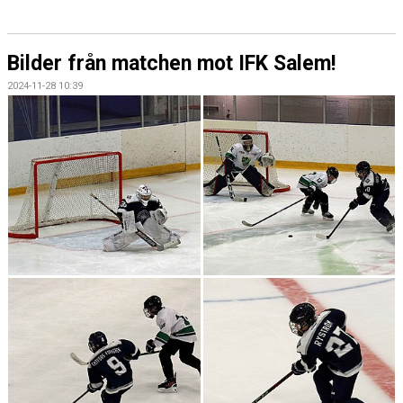
BILDGALLERI
KONTAKT
Bilder från matchen mot IFK Salem!
2024-11-28 10:39
LAGSPONSORER