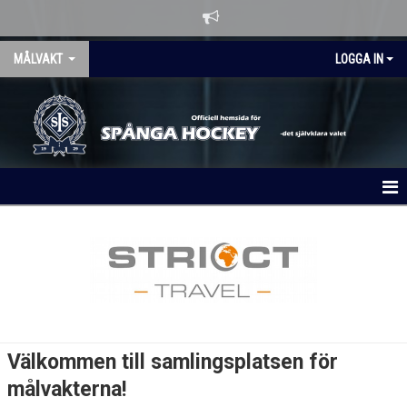
MÅLVAKT
LOGGA IN
HEM
NYHETER
KALENDER
GRUPPEN
Välkommen till samlingsplatsen för
BILDGALLERI
målvakterna!