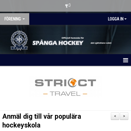
FÖRENING
LOGGA IN
HEM
OM KLUBBEN
NYHETER
KALENDER
Anmäl dig till vår populära
<
>
MATCHER
hockeyskola