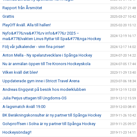
Rapport från Årsmötet
2025-05-27 21:48
Grattis
2025-03-27 10:42
PlayOff ikväll. Alla till hallen!
2025-02-20 15:12
Nyfo&#776;rva&#776;rv info&#776;r 2025 –
2024-12-19 16:17
ma&#778;lvakten Linus Ryttar till Spa&#778;nga Hockey
Följ vår julkalender - vinn fina priser!
2024-12-17 14:02
Anton Mella - Ny spelarutvecklare i Spånga Hockey
2024-07-20 14:22
Nu är anmälan öppen till Tre Kronors Hockeyskola
2024-07-05 17:44
Vilken kväll det blev!
2023-11-29 13:40
Uppdaterade gym inne i Stricct Travel Arena
2023-07-06 18:34
Andreas Engqvist på besök hos moderklubben
2019-12-19 12:03
Julia Perjus uttagen till Ungdoms-OS
2019-12-12 15:59
A-lagsmatch ikväll 19.00
2019-12-03 08:41
BK Beräkningskonsulter är ny partner till Spånga Hockey
2019-11-26 10:42
Golvproffsen i Solna är ny partner till Spånga Hockey
2019-11-25 09:57
Hockeysöndag!!
2019-11-23 14:11