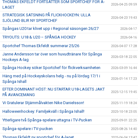
THOMAS EKFELDT FORTSÄTTER SOM SPORTCHEF FÖR A-
2026-04-25 09:59
LAGET
STRATEGISK SATSNING PÅ FLICKHOCKEYN: ULLA
2026-04-23 19:43
SJÖLUND BLIR NY SPORTCHEF
Spångas U20 tar klivet upp i Regional säsongen 26/27
2026-04-17
TRYOUTS: U18 & U20 – SPÅNGA HOCKEY
2026-04-16
Sportchef Thomas Ekfeldt summerar 25/26
2026-04-07 17:28
Janne Andersson tar över som huvudtränare för Spånga
2026-03-18 22:05
Hockeys A-lag
Spånga Hockey söker Sportchef för flickverksamheten
2026-03-09 16:44
Häng med på Hockeyskolans helg - nu på lördag 17/1 i
2026-01-14 17:23
Spånga Ishall
EFTER DOMINANT HÖST: NU STARTAR U18-LAGETS JAKT
2025-12-15 19:45
PÅ AVANCEMANG
Vi Gratulerar Stjärnmålvakten Nike Danielsson!
2025-11-19 18:24
Halloweenhockey: Familjekväll i Spånga Ishall!
2025-10-18 23:05
Ytterligare två Spånga-spelare uttagna i TV-Pucken
2025-09-01 22:25
Spånga-spelare i TV-pucken
2025-08-26 14:40
Thomas Ekfeldt ny sportchef för A-laget
2025-06-04 13:47