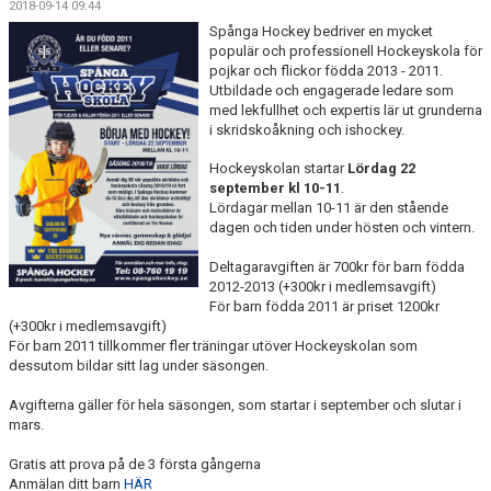
2018-09-14 09:44
KONTAKT
Spånga Hockey bedriver en mycket
populär och professionell Hockeyskola för
LÄNKAR
pojkar och flickor födda 2013 - 2011.
Utbildade och engagerade ledare som
DOKUMENT
med lekfullhet och expertis lär ut grunderna
i skridskoåkning och ishockey.
ISTIDER
Hockeyskolan startar
Lördag 22
september kl 10-11
.
1929-KLUBBEN
Lördagar mellan 10-11 är den stående
dagen och tiden under hösten och vintern.
PUCKEN RESTAURANG
Deltagaravgiften är 700kr för barn födda
2012-2013 (+300kr i medlemsavgift)
BILDGALLERI
För barn födda 2011 är priset 1200kr
(+300kr i medlemsavgift)
För barn 2011 tillkommer fler träningar utöver Hockeyskolan som
MEDLEMSINFO
dessutom bildar sitt lag under säsongen.
Avgifterna gäller för hela säsongen, som startar i september och slutar i
mars.
Gratis att prova på de 3 första gångerna
Anmälan ditt barn
HÄR