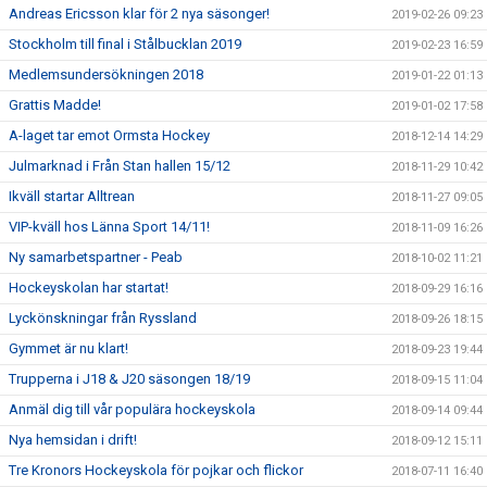
Andreas Ericsson klar för 2 nya säsonger!
2019-02-26 09:23
Stockholm till final i Stålbucklan 2019
2019-02-23 16:59
Medlemsundersökningen 2018
2019-01-22 01:13
Grattis Madde!
2019-01-02 17:58
A-laget tar emot Ormsta Hockey
2018-12-14 14:29
Julmarknad i Från Stan hallen 15/12
2018-11-29 10:42
Ikväll startar Alltrean
2018-11-27 09:05
VIP-kväll hos Länna Sport 14/11!
2018-11-09 16:26
Ny samarbetspartner - Peab
2018-10-02 11:21
Hockeyskolan har startat!
2018-09-29 16:16
Lyckönskningar från Ryssland
2018-09-26 18:15
Gymmet är nu klart!
2018-09-23 19:44
Trupperna i J18 & J20 säsongen 18/19
2018-09-15 11:04
Anmäl dig till vår populära hockeyskola
2018-09-14 09:44
Nya hemsidan i drift!
2018-09-12 15:11
Tre Kronors Hockeyskola för pojkar och flickor
2018-07-11 16:40