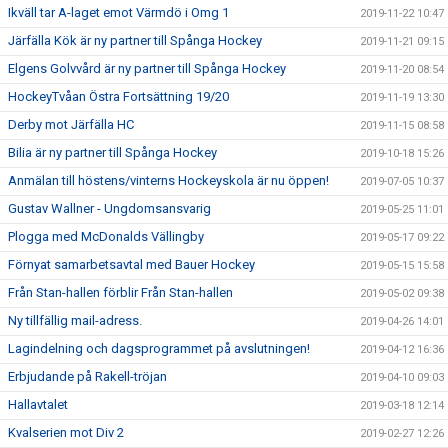
Ikväll tar A-laget emot Värmdö i Omg 1
2019-11-22 10:47
Järfälla Kök är ny partner till Spånga Hockey
2019-11-21 09:15
Elgens Golvvård är ny partner till Spånga Hockey
2019-11-20 08:54
HockeyTvåan Östra Fortsättning 19/20
2019-11-19 13:30
Derby mot Järfälla HC
2019-11-15 08:58
Bilia är ny partner till Spånga Hockey
2019-10-18 15:26
Anmälan till höstens/vinterns Hockeyskola är nu öppen!
2019-07-05 10:37
Gustav Wallner - Ungdomsansvarig
2019-05-25 11:01
Plogga med McDonalds Vällingby
2019-05-17 09:22
Förnyat samarbetsavtal med Bauer Hockey
2019-05-15 15:58
Från Stan-hallen förblir Från Stan-hallen
2019-05-02 09:38
Ny tillfällig mail-adress.
2019-04-26 14:01
Lagindelning och dagsprogrammet på avslutningen!
2019-04-12 16:36
Erbjudande på Rakell-tröjan
2019-04-10 09:03
Hallavtalet
2019-03-18 12:14
Kvalserien mot Div 2
2019-02-27 12:26