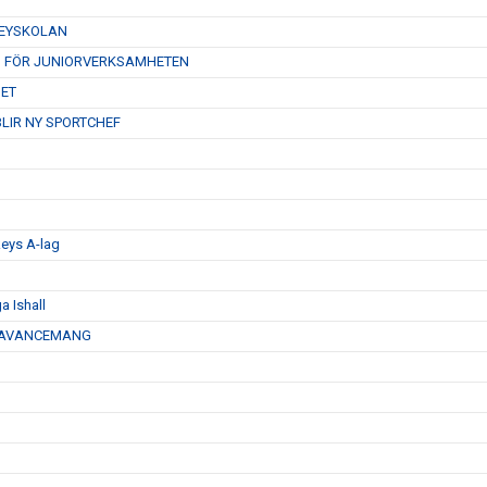
KEYSKOLAN
N FÖR JUNIORVERKSAMHETEN
GET
LIR NY SPORTCHEF
eys A-lag
 Ishall
Å AVANCEMANG