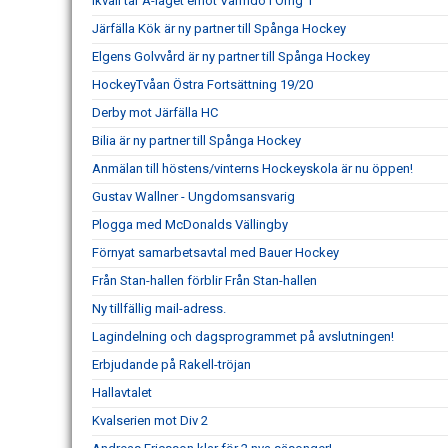
Ikväll tar A-laget emot Värmdö i Omg 1
Järfälla Kök är ny partner till Spånga Hockey
Elgens Golvvård är ny partner till Spånga Hockey
HockeyTvåan Östra Fortsättning 19/20
Derby mot Järfälla HC
Bilia är ny partner till Spånga Hockey
Anmälan till höstens/vinterns Hockeyskola är nu öppen!
Gustav Wallner - Ungdomsansvarig
Plogga med McDonalds Vällingby
Förnyat samarbetsavtal med Bauer Hockey
Från Stan-hallen förblir Från Stan-hallen
Ny tillfällig mail-adress.
Lagindelning och dagsprogrammet på avslutningen!
Erbjudande på Rakell-tröjan
Hallavtalet
Kvalserien mot Div 2