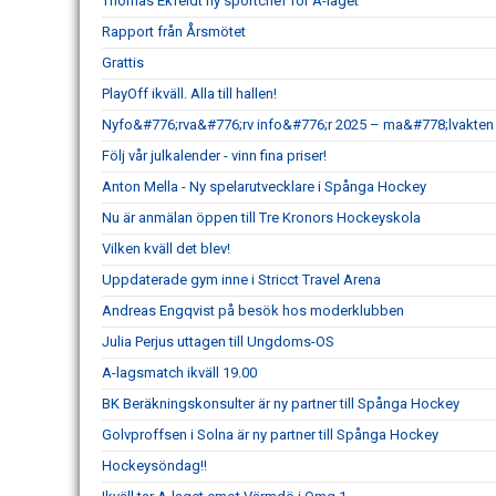
Thomas Ekfeldt ny sportchef för A-laget
Rapport från Årsmötet
Grattis
PlayOff ikväll. Alla till hallen!
Nyfo&#776;rva&#776;rv info&#776;r 2025 – ma&#778;lvakten L
Följ vår julkalender - vinn fina priser!
Anton Mella - Ny spelarutvecklare i Spånga Hockey
Nu är anmälan öppen till Tre Kronors Hockeyskola
Vilken kväll det blev!
Uppdaterade gym inne i Stricct Travel Arena
Andreas Engqvist på besök hos moderklubben
Julia Perjus uttagen till Ungdoms-OS
A-lagsmatch ikväll 19.00
BK Beräkningskonsulter är ny partner till Spånga Hockey
Golvproffsen i Solna är ny partner till Spånga Hockey
Hockeysöndag!!