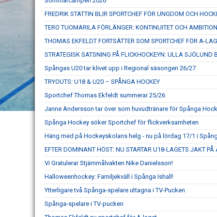
Sommarcampen 2026
FREDRIK STATTIN BLIR SPORTCHEF FÖR UNGDOM OCH HOC
TERO TUOMARILA FÖRLÄNGER: KONTINUITET OCH AMBITIO
THOMAS EKFELDT FORTSÄTTER SOM SPORTCHEF FÖR A-LA
STRATEGISK SATSNING PÅ FLICKHOCKEYN: ULLA SJÖLUND B
Spångas U20 tar klivet upp i Regional säsongen 26/27
TRYOUTS: U18 & U20 – SPÅNGA HOCKEY
Sportchef Thomas Ekfeldt summerar 25/26
Janne Andersson tar över som huvudtränare för Spånga Hock
Spånga Hockey söker Sportchef för flickverksamheten
Häng med på Hockeyskolans helg - nu på lördag 17/1 i Spånga
EFTER DOMINANT HÖST: NU STARTAR U18-LAGETS JAKT P
Vi Gratulerar Stjärnmålvakten Nike Danielsson!
Halloweenhockey: Familjekväll i Spånga Ishall!
Ytterligare två Spånga-spelare uttagna i TV-Pucken
Spånga-spelare i TV-pucken