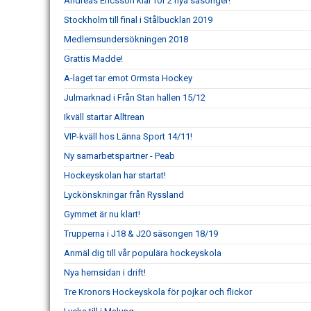
Andreas Ericsson klar för 2 nya säsonger!
Stockholm till final i Stålbucklan 2019
Medlemsundersökningen 2018
Grattis Madde!
A-laget tar emot Ormsta Hockey
Julmarknad i Från Stan hallen 15/12
Ikväll startar Alltrean
VIP-kväll hos Länna Sport 14/11!
Ny samarbetspartner - Peab
Hockeyskolan har startat!
Lyckönskningar från Ryssland
Gymmet är nu klart!
Trupperna i J18 & J20 säsongen 18/19
Anmäl dig till vår populära hockeyskola
Nya hemsidan i drift!
Tre Kronors Hockeyskola för pojkar och flickor