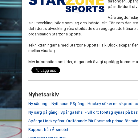
säsongen. Spånga
på individuell utv
Våra ungdomslag 
sin utveckling, både som lag och individuellt. Förutom den stor
del i deras utveckling våra utbildade och engagerade tränare
organisation Starzone Sports.
Teknikträningarna med Starzone Sports i s.k Block skapar fler 
mellan våra lag.
Mer information om tider, dagar och övrigt upplägg kommer att
Nyhetsarkiv
Ny säsong = Nytt sound! Spånga Hockey söker musikproduc
Ny sarg på gång i Spånga Ishall - vill ditt företag synas på bäs
Spånga Hockey firar: Ordförande Pär Forsmark prisad för mån
Rapport från Årsmötet