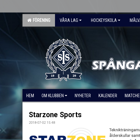
FÖRENING
VÅRA LAG
HOCKEYSKOLA
MÅLV
HEM
OM KLUBBEN
NYHETER
KALENDER
MATCHE
Starzone Sports
2018-07-02 15:48
Teknikträningarn
ålderskullar samt