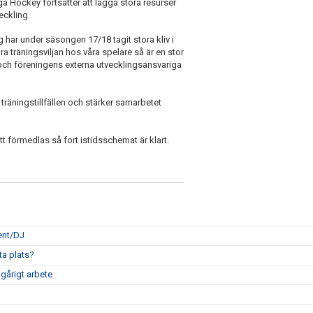
 Hockey fortsätter att lägga stora resurser
eckling.
har under säsongen 17/18 tagit stora kliv i
a träningsviljan hos våra spelare så är en stor
 och föreningens externa utvecklingsansvariga
träningstillfällen och stärker samarbetet
 förmedlas så fort istidsschemat är klart.
ent/DJ
ta plats?
gårigt arbete