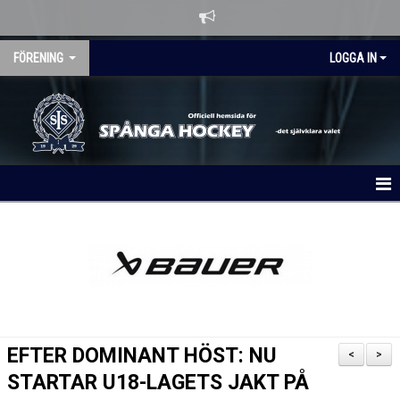
FÖRENING
LOGGA IN
HEM
OM KLUBBEN
NYHETER
KALENDER
EFTER DOMINANT HÖST: NU
<
>
MATCHER
STARTAR U18-LAGETS JAKT PÅ