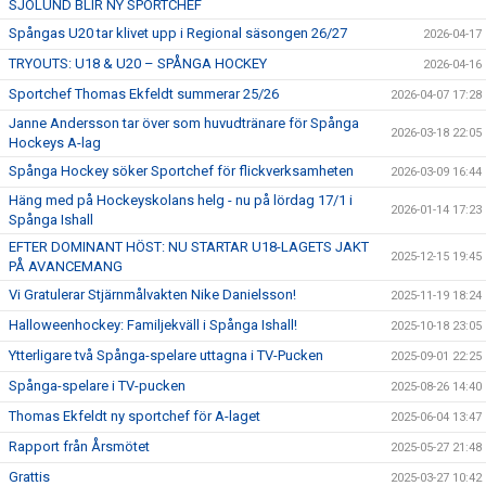
SJÖLUND BLIR NY SPORTCHEF
Spångas U20 tar klivet upp i Regional säsongen 26/27
2026-04-17
TRYOUTS: U18 & U20 – SPÅNGA HOCKEY
2026-04-16
Sportchef Thomas Ekfeldt summerar 25/26
2026-04-07 17:28
Janne Andersson tar över som huvudtränare för Spånga
2026-03-18 22:05
Hockeys A-lag
Spånga Hockey söker Sportchef för flickverksamheten
2026-03-09 16:44
Häng med på Hockeyskolans helg - nu på lördag 17/1 i
2026-01-14 17:23
Spånga Ishall
EFTER DOMINANT HÖST: NU STARTAR U18-LAGETS JAKT
2025-12-15 19:45
PÅ AVANCEMANG
Vi Gratulerar Stjärnmålvakten Nike Danielsson!
2025-11-19 18:24
Halloweenhockey: Familjekväll i Spånga Ishall!
2025-10-18 23:05
Ytterligare två Spånga-spelare uttagna i TV-Pucken
2025-09-01 22:25
Spånga-spelare i TV-pucken
2025-08-26 14:40
Thomas Ekfeldt ny sportchef för A-laget
2025-06-04 13:47
Rapport från Årsmötet
2025-05-27 21:48
Grattis
2025-03-27 10:42