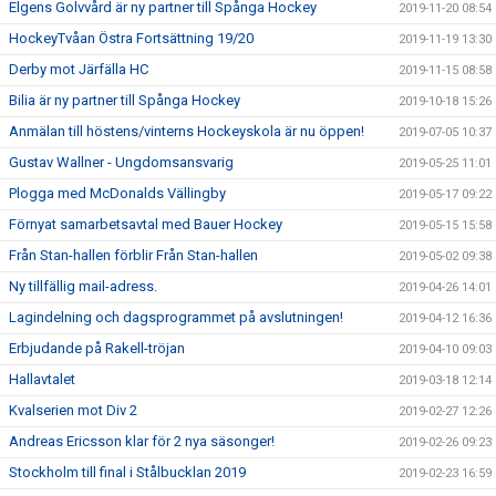
Elgens Golvvård är ny partner till Spånga Hockey
2019-11-20 08:54
HockeyTvåan Östra Fortsättning 19/20
2019-11-19 13:30
Derby mot Järfälla HC
2019-11-15 08:58
Bilia är ny partner till Spånga Hockey
2019-10-18 15:26
Anmälan till höstens/vinterns Hockeyskola är nu öppen!
2019-07-05 10:37
Gustav Wallner - Ungdomsansvarig
2019-05-25 11:01
Plogga med McDonalds Vällingby
2019-05-17 09:22
Förnyat samarbetsavtal med Bauer Hockey
2019-05-15 15:58
Från Stan-hallen förblir Från Stan-hallen
2019-05-02 09:38
Ny tillfällig mail-adress.
2019-04-26 14:01
Lagindelning och dagsprogrammet på avslutningen!
2019-04-12 16:36
Erbjudande på Rakell-tröjan
2019-04-10 09:03
Hallavtalet
2019-03-18 12:14
Kvalserien mot Div 2
2019-02-27 12:26
Andreas Ericsson klar för 2 nya säsonger!
2019-02-26 09:23
Stockholm till final i Stålbucklan 2019
2019-02-23 16:59