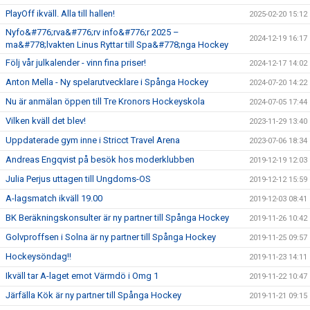
PlayOff ikväll. Alla till hallen!
2025-02-20 15:12
Nyfo&#776;rva&#776;rv info&#776;r 2025 –
2024-12-19 16:17
ma&#778;lvakten Linus Ryttar till Spa&#778;nga Hockey
Följ vår julkalender - vinn fina priser!
2024-12-17 14:02
Anton Mella - Ny spelarutvecklare i Spånga Hockey
2024-07-20 14:22
Nu är anmälan öppen till Tre Kronors Hockeyskola
2024-07-05 17:44
Vilken kväll det blev!
2023-11-29 13:40
Uppdaterade gym inne i Stricct Travel Arena
2023-07-06 18:34
Andreas Engqvist på besök hos moderklubben
2019-12-19 12:03
Julia Perjus uttagen till Ungdoms-OS
2019-12-12 15:59
A-lagsmatch ikväll 19.00
2019-12-03 08:41
BK Beräkningskonsulter är ny partner till Spånga Hockey
2019-11-26 10:42
Golvproffsen i Solna är ny partner till Spånga Hockey
2019-11-25 09:57
Hockeysöndag!!
2019-11-23 14:11
Ikväll tar A-laget emot Värmdö i Omg 1
2019-11-22 10:47
Järfälla Kök är ny partner till Spånga Hockey
2019-11-21 09:15