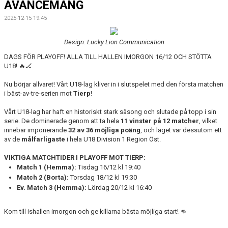
AVANCEMANG
KONTAKT
2025-12-15 19:45
LÄNKAR
Design: Lucky Lion Communication
DOKUMENT
DAGS FÖR PLAYOFF! ALLA TILL HALLEN IMORGON 16/12 OCH STÖTTA
U18! 🔥🏒
ISTIDER
Nu börjar allvaret! Vårt U18-lag kliver in i slutspelet med den första matchen
i bäst-av-tre-serien mot
Tierp
!
1929-KLUBBEN
Vårt U18-lag har haft en historiskt stark säsong och slutade på topp i sin
PUCKEN RESTAURANG
serie. De dominerade genom att ta hela
11 vinster på 12 matcher
, vilket
innebar imponerande
32 av 36 möjliga poäng
, och laget var dessutom ett
av de
målfarligaste
i hela U18 Division 1 Region Öst.
BILDGALLERI
VIKTIGA MATCHTIDER I PLAYOFF MOT TIERP:
MEDLEMSINFO
Match 1 (Hemma):
Tisdag 16/12 kl 19:40
Match 2 (Borta):
Torsdag 18/12 kl 19:30
Ev. Match 3 (Hemma):
Lördag 20/12 kl 16:40
Kom till ishallen imorgon och ge killarna bästa möjliga start!
👊