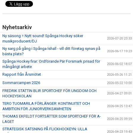
Nyhetsarkiv
Ny säsong = Nytt sound! Spånga Hockey söker
2026-07-20 23:33
musikproducent/DJ
Ny sarg på gång i Spånga Ishall - vill ditt företag synas på
2026-06-17 19:23
bästa plats?
Spånga Hockey firar: Ordförande Pär Forsmark prisad för
2026-06-02 18:07
mångårigt arbete
Rapport från Årsmötet
2026-05-26 11:21
Sommarcampen 2026
2026-05-22 10:00
FREDRIK STATTIN BLIR SPORTCHEF FÖR UNGDOM OCH
2026-04-27 09:01
HOCKEYSKOLAN
TERO TUOMARILA FÖRLÄNGER: KONTINUITET OCH
2026-04-25 13:47
AMBITION FÖR JUNIORVERKSAMHETEN
THOMAS EKFELDT FORTSÄTTER SOM SPORTCHEF FÖR A-
2026-04-25 09:59
LAGET
STRATEGISK SATSNING PÅ FLICKHOCKEYN: ULLA
2026-04-23 19:43