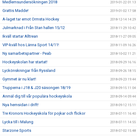
Medlemsundersökningen 2018
2019-01-22 01:13
Grattis Madde!
2019-01-02 17:58
A-laget tar emot Ormsta Hockey
2018-12-14 14:29
Julmarknad i Från Stan hallen 15/12
2018-11-29 10:42
Ikväll startar Alltrean
2018-11-27 09:05
VIP-kväll hos Länna Sport 14/11!
2018-11-09 16:26
Ny samarbetspartner - Peab
2018-10-02 11:21
Hockeyskolan har startat!
2018-09-29 16:16
Lyckönskningar från Ryssland
2018-09-26 18:15
Gymmet är nu klart!
2018-09-23 19:44
Trupperna i J18 & J20 säsongen 18/19
2018-09-15 11:04
Anmäl dig till vår populära hockeyskola
2018-09-14 09:44
Nya hemsidan i drift!
2018-09-12 15:11
Tre Kronors Hockeyskola för pojkar och flickor
2018-07-11 16:40
Lycka till i Malung
2018-07-11 14:55
Starzone Sports
2018-07-02 15:48