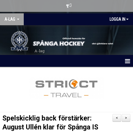
A-LAG
LOGGA IN
A-lag
HEM
NYHETER
KALENDER
MATCHER
Spelskicklig back förstärker:
<
>
LAGBYGGET 26/27
August Ullén klar för Spånga IS