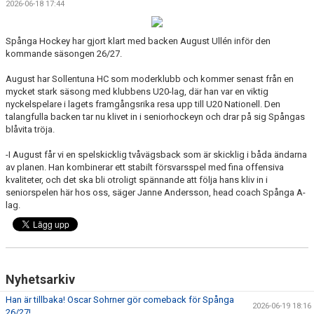
2026-06-18 17:44
BILDGALLERI
DOKUMENT
Spånga Hockey har gjort klart med backen August Ullén inför den
kommande säsongen 26/27.
KONTAKT
August har Sollentuna HC som moderklubb och kommer senast från en
mycket stark säsong med klubbens U20-lag, där han var en viktig
nyckelspelare i lagets framgångsrika resa upp till U20 Nationell. Den
talangfulla backen tar nu klivet in i seniorhockeyn och drar på sig Spångas
blåvita tröja.
-I August får vi en spelskicklig tvåvägsback som är skicklig i båda ändarna
av planen. Han kombinerar ett stabilt försvarsspel med fina offensiva
kvaliteter, och det ska bli otroligt spännande att följa hans kliv in i
seniorspelen här hos oss, säger Janne Andersson, head coach Spånga A-
lag.
Nyhetsarkiv
Han är tillbaka! Oscar Sohrner gör comeback för Spånga
2026-06-19 18:16
26/27!