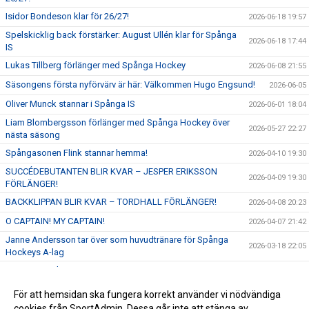
Isidor Bondeson klar för 26/27!
2026-06-18 19:57
Spelskicklig back förstärker: August Ullén klar för Spånga
2026-06-18 17:44
IS
Lukas Tillberg förlänger med Spånga Hockey
2026-06-08 21:55
Säsongens första nyförvärv är här: Välkommen Hugo Engsund!
2026-06-05
Oliver Munck stannar i Spånga IS
2026-06-01 18:04
Liam Blombergsson förlänger med Spånga Hockey över
2026-05-27 22:27
nästa säsong
Spångasonen Flink stannar hemma!
2026-04-10 19:30
SUCCÉDEBUTANTEN BLIR KVAR – JESPER ERIKSSON
2026-04-09 19:30
FÖRLÄNGER!
BACKKLIPPAN BLIR KVAR – TORDHALL FÖRLÄNGER!
2026-04-08 20:23
O CAPTAIN! MY CAPTAIN!
2026-04-07 21:42
Janne Andersson tar över som huvudtränare för Spånga
2026-03-18 22:05
Hockeys A-lag
Möt Kaptenskapstrion 25/26
2025-10-25 16:03
För att hemsidan ska fungera korrekt använder vi nödvändiga
cookies från SportAdmin. Dessa går inte att stänga av.