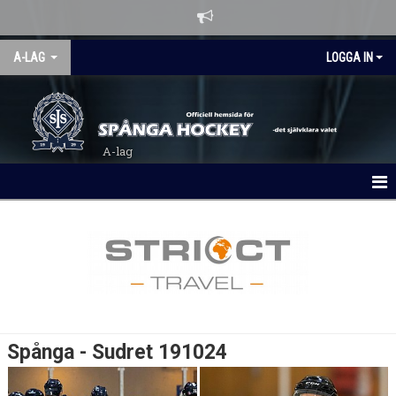
A-LAG
LOGGA IN
A-lag
HEM
NYHETER
KALENDER
MATCHER
Spånga - Sudret 191024
LAGBYGGET 26/27