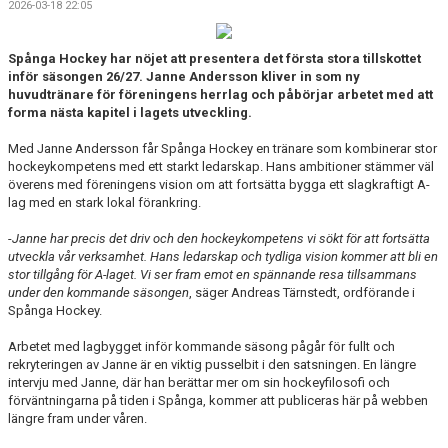
2026-03-18 22:05
BILDGALLERI
DOKUMENT
Spånga Hockey har nöjet att presentera det första stora tillskottet
inför säsongen 26/27. Janne Andersson kliver in som ny
huvudtränare för föreningens herrlag och påbörjar arbetet med att
KONTAKT
forma nästa kapitel i lagets utveckling.
Med Janne Andersson får Spånga Hockey en tränare som kombinerar stor
hockeykompetens med ett starkt ledarskap. Hans ambitioner stämmer väl
överens med föreningens vision om att fortsätta bygga ett slagkraftigt A-
lag med en stark lokal förankring.
-
Janne har precis det driv och den hockeykompetens vi sökt för att fortsätta
utveckla vår verksamhet. Hans ledarskap och tydliga vision kommer att bli en
stor tillgång för A-laget. Vi ser fram emot en spännande resa tillsammans
under den kommande säsongen
, säger Andreas Tärnstedt, ordförande i
Spånga Hockey.
Arbetet med lagbygget inför kommande säsong pågår för fullt och
rekryteringen av Janne är en viktig pusselbit i den satsningen. En längre
intervju med Janne, där han berättar mer om sin hockeyfilosofi och
förväntningarna på tiden i Spånga, kommer att publiceras här på webben
längre fram under våren.