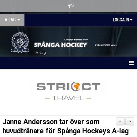
A-LAG
LOGGA IN
A-lag
HEM
NYHETER
KALENDER
MATCHER
Janne Andersson tar över som
<
>
LAGBYGGET 26/27
huvudtränare för Spånga Hockeys A-lag