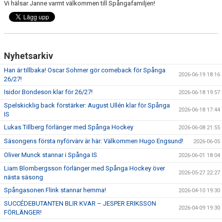
Vi hälsar Janne varmt välkommen till Spångafamiljen!
Nyhetsarkiv
Han är tillbaka! Oscar Sohrner gör comeback för Spånga
2026-06-19 18:16
26/27!
Isidor Bondeson klar för 26/27!
2026-06-18 19:57
Spelskicklig back förstärker: August Ullén klar för Spånga
2026-06-18 17:44
IS
Lukas Tillberg förlänger med Spånga Hockey
2026-06-08 21:55
Säsongens första nyförvärv är här: Välkommen Hugo Engsund!
2026-06-05
Oliver Munck stannar i Spånga IS
2026-06-01 18:04
Liam Blombergsson förlänger med Spånga Hockey över
2026-05-27 22:27
nästa säsong
Spångasonen Flink stannar hemma!
2026-04-10 19:30
SUCCÉDEBUTANTEN BLIR KVAR – JESPER ERIKSSON
2026-04-09 19:30
FÖRLÄNGER!