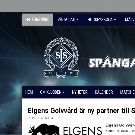
FÖRENING
VÅRA LAG
HOCKEYSKOLA
MÅLV
HEM
OM KLUBBEN
NYHETER
KALENDER
MATCHE
Elgens Golvvård är ny partner til
2019-11-20 08:54
Elgens Golvvå
kommer exponeras