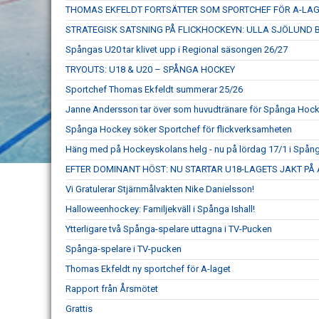
THOMAS EKFELDT FORTSÄTTER SOM SPORTCHEF FÖR A-LA
STRATEGISK SATSNING PÅ FLICKHOCKEYN: ULLA SJÖLUND B
Spångas U20 tar klivet upp i Regional säsongen 26/27
TRYOUTS: U18 & U20 – SPÅNGA HOCKEY
Sportchef Thomas Ekfeldt summerar 25/26
Janne Andersson tar över som huvudtränare för Spånga Hock
Spånga Hockey söker Sportchef för flickverksamheten
Häng med på Hockeyskolans helg - nu på lördag 17/1 i Spånga
EFTER DOMINANT HÖST: NU STARTAR U18-LAGETS JAKT P
Vi Gratulerar Stjärnmålvakten Nike Danielsson!
Halloweenhockey: Familjekväll i Spånga Ishall!
Ytterligare två Spånga-spelare uttagna i TV-Pucken
Spånga-spelare i TV-pucken
Thomas Ekfeldt ny sportchef för A-laget
Rapport från Årsmötet
Grattis