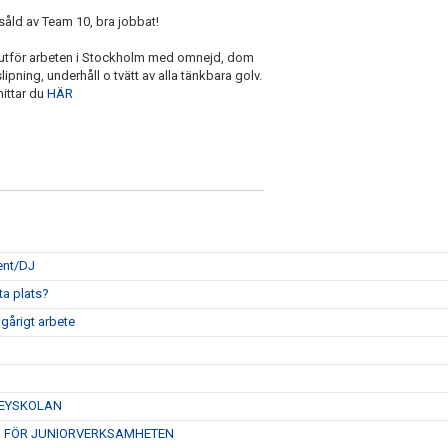
såld av Team 10, bra jobbat!
 utför arbeten i Stockholm med omnejd, dom
lipning, underhåll o tvätt av alla tänkbara golv.
hittar du
HÄR
ent/DJ
ta plats?
gårigt arbete
KEYSKOLAN
N FÖR JUNIORVERKSAMHETEN