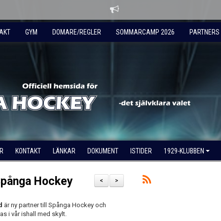
AKT
GYM
DOMARE/REGLER
SOMMARCAMP 2026
PARTNERS
R
KONTAKT
LÄNKAR
DOKUMENT
ISTIDER
1929-KLUBBEN
l Spånga Hockey
<
>
rd
är ny partner till Spånga Hockey och
 i vår ishall med skylt.