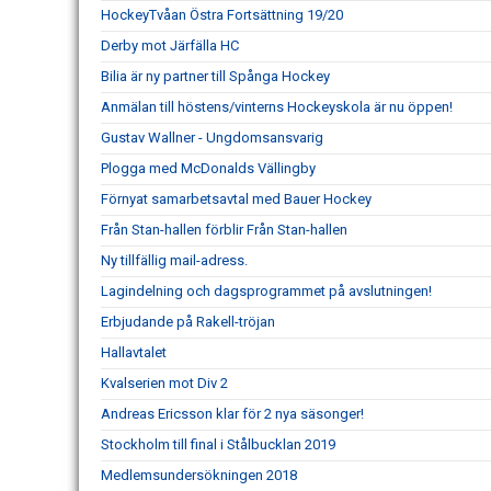
HockeyTvåan Östra Fortsättning 19/20
Derby mot Järfälla HC
Bilia är ny partner till Spånga Hockey
Anmälan till höstens/vinterns Hockeyskola är nu öppen!
Gustav Wallner - Ungdomsansvarig
Plogga med McDonalds Vällingby
Förnyat samarbetsavtal med Bauer Hockey
Från Stan-hallen förblir Från Stan-hallen
Ny tillfällig mail-adress.
Lagindelning och dagsprogrammet på avslutningen!
Erbjudande på Rakell-tröjan
Hallavtalet
Kvalserien mot Div 2
Andreas Ericsson klar för 2 nya säsonger!
Stockholm till final i Stålbucklan 2019
Medlemsundersökningen 2018