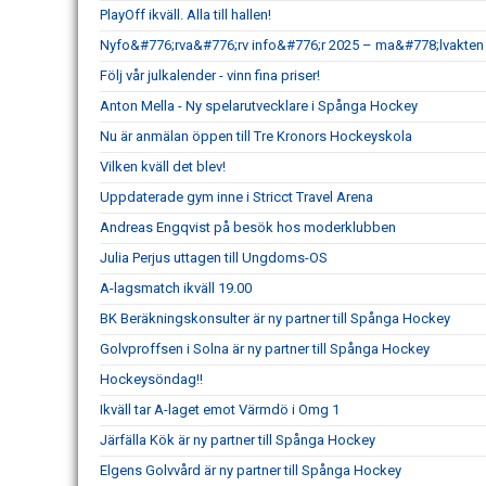
PlayOff ikväll. Alla till hallen!
Nyfo&#776;rva&#776;rv info&#776;r 2025 – ma&#778;lvakten L
Följ vår julkalender - vinn fina priser!
Anton Mella - Ny spelarutvecklare i Spånga Hockey
Nu är anmälan öppen till Tre Kronors Hockeyskola
Vilken kväll det blev!
Uppdaterade gym inne i Stricct Travel Arena
Andreas Engqvist på besök hos moderklubben
Julia Perjus uttagen till Ungdoms-OS
A-lagsmatch ikväll 19.00
BK Beräkningskonsulter är ny partner till Spånga Hockey
Golvproffsen i Solna är ny partner till Spånga Hockey
Hockeysöndag!!
Ikväll tar A-laget emot Värmdö i Omg 1
Järfälla Kök är ny partner till Spånga Hockey
Elgens Golvvård är ny partner till Spånga Hockey