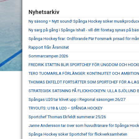
Nyhetsarkiv
Ny säsong = Nytt sound! Spånga Hockey söker musikproduc
Ny sarg på gång i Spånga Ishall - vill ditt företag synas på bäs
Spånga Hockey firar: Ordförande Pär Forsmark prisad för mån
Rapport från Årsmötet
Sommarcampen 2026
FREDRIK STATTIN BLIR SPORTCHEF FÖR UNGDOM OCH HOC
TERO TUOMARILA FÖRLÄNGER: KONTINUITET OCH AMBITIO
THOMAS EKFELDT FORTSÄTTER SOM SPORTCHEF FÖR A-LA
STRATEGISK SATSNING PÅ FLICKHOCKEYN: ULLA SJÖLUND B
Spångas U20 tar klivet upp i Regional säsongen 26/27
TRYOUTS: U18 & U20 – SPÅNGA HOCKEY
Sportchef Thomas Ekfeldt summerar 25/26
Janne Andersson tar över som huvudtränare för Spånga Hock
Spånga Hockey söker Sportchef för flickverksamheten