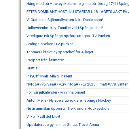
Häng med på Hockeyskolans helg - nu på lördag 17/1 i Spånga
EFTER DOMINANT HÖST: NU STARTAR U18-LAGETS JAKT P
Vi Gratulerar Stjärnmålvakten Nike Danielsson!
Halloweenhockey: Familjekväll i Spånga Ishall!
Ytterligare två Spånga-spelare uttagna i TV-Pucken
Spånga-spelare i TV-pucken
Thomas Ekfeldt ny sportchef för A-laget
Rapport från Årsmötet
Grattis
PlayOff ikväll. Alla till hallen!
Nyfo&#776;rva&#776;rv info&#776;r 2025 – ma&#778;lvakten L
Följ vår julkalender - vinn fina priser!
Anton Mella - Ny spelarutvecklare i Spånga Hockey
Nu är anmälan öppen till Tre Kronors Hockeyskola
Vilken kväll det blev!
Uppdaterade gym inne i Stricct Travel Arena