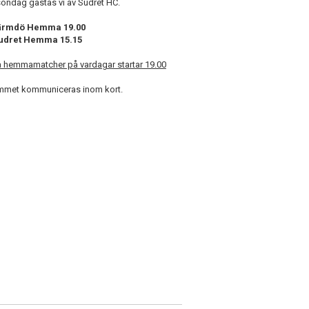
öndag gästas vi av Sudret HC.
Värmdö Hemma 19.00
udret Hemma 15.15
la hemmamatcher på vardagar startar 19.00
mmet kommuniceras inom kort.