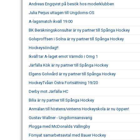
Andreas Engqvist på besök hos moderklubben
Julia Perjus uttagen till Ungdoms-OS
A-lagsmatch ikväll 19.00
BK Beräkningskonsulter är ny partner till Spånga Hockey
Golvproffsen i Solna är ny partner till Spånga Hockey
Hockeysöndag!!
Ikväll tar A-laget emot Värmdö i Omg 1
Järfälla Kök är ny partner till Spånga Hockey
Elgens Golvvård är ny partner till Spånga Hockey
HockeyTvåan Östra Fortsättning 19/20
Derby mot Järfälla HC
Bilia är ny partner till Spånga Hockey
Anmälan till höstens/vinterns Hockeyskola är nu öppen!
Gustav Wallner - Ungdomsansvarig
Plogga med McDonalds Vällingby
Förnyat samarbetsavtal med Bauer Hockey