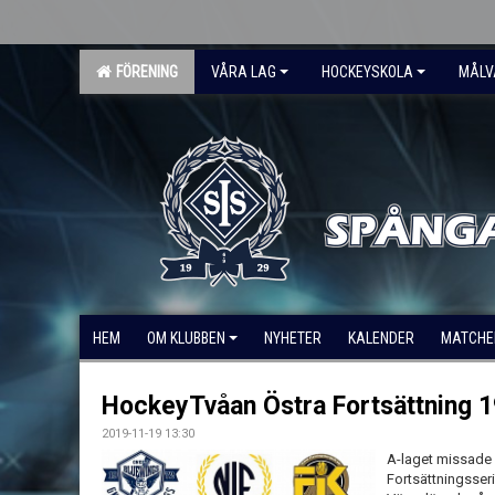
FÖRENING
VÅRA LAG
HOCKEYSKOLA
MÅLV
HEM
OM KLUBBEN
NYHETER
KALENDER
MATCHE
HockeyTvåan Östra Fortsättning 
2019-11-19 13:30
A-laget missade
Fortsättningsser