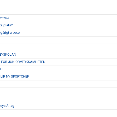
ent/DJ
ta plats?
gårigt arbete
KEYSKOLAN
N FÖR JUNIORVERKSAMHETEN
GET
LIR NY SPORTCHEF
eys A-lag