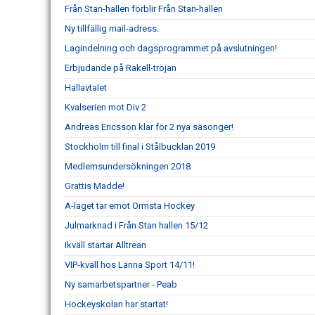
Från Stan-hallen förblir Från Stan-hallen
Ny tillfällig mail-adress.
Lagindelning och dagsprogrammet på avslutningen!
Erbjudande på Rakell-tröjan
Hallavtalet
Kvalserien mot Div 2
Andreas Ericsson klar för 2 nya säsonger!
Stockholm till final i Stålbucklan 2019
Medlemsundersökningen 2018
Grattis Madde!
A-laget tar emot Ormsta Hockey
Julmarknad i Från Stan hallen 15/12
Ikväll startar Alltrean
VIP-kväll hos Länna Sport 14/11!
Ny samarbetspartner - Peab
Hockeyskolan har startat!