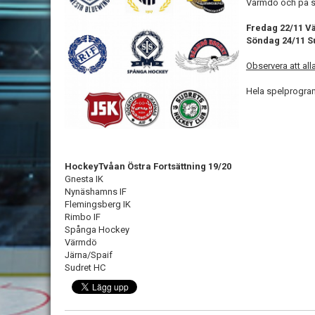
Värmdö och på s
Fredag 22/11 
Söndag 24/11 S
Observera att al
Hela spelprogra
HockeyTvåan Östra Fortsättning 19/20
Gnesta IK
Nynäshamns IF
Flemingsberg IK
Rimbo IF
Spånga Hockey
Värmdö
Järna/Spaif
Sudret HC