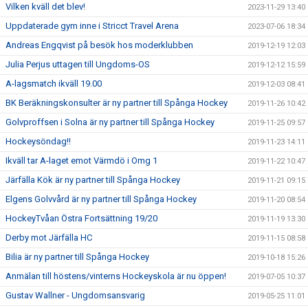
Vilken kväll det blev!
2023-11-29 13:40
Uppdaterade gym inne i Stricct Travel Arena
2023-07-06 18:34
Andreas Engqvist på besök hos moderklubben
2019-12-19 12:03
Julia Perjus uttagen till Ungdoms-OS
2019-12-12 15:59
A-lagsmatch ikväll 19.00
2019-12-03 08:41
BK Beräkningskonsulter är ny partner till Spånga Hockey
2019-11-26 10:42
Golvproffsen i Solna är ny partner till Spånga Hockey
2019-11-25 09:57
Hockeysöndag!!
2019-11-23 14:11
Ikväll tar A-laget emot Värmdö i Omg 1
2019-11-22 10:47
Järfälla Kök är ny partner till Spånga Hockey
2019-11-21 09:15
Elgens Golvvård är ny partner till Spånga Hockey
2019-11-20 08:54
HockeyTvåan Östra Fortsättning 19/20
2019-11-19 13:30
Derby mot Järfälla HC
2019-11-15 08:58
Bilia är ny partner till Spånga Hockey
2019-10-18 15:26
Anmälan till höstens/vinterns Hockeyskola är nu öppen!
2019-07-05 10:37
Gustav Wallner - Ungdomsansvarig
2019-05-25 11:01