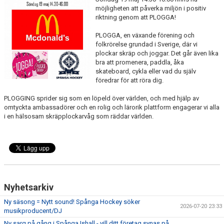
KONTAKT
möjligheten att påverka miljön i positiv
riktning genom att PLOGGA!
LÄNKAR
PLOGGA, en växande förening och
folkrörelse grundad i Sverige, där vi
DOKUMENT
plockar skräp och joggar. Det går även lika
bra att promenera, paddla, åka
skateboard, cykla eller vad du själv
ISTIDER
föredrar för att röra dig.
1929-KLUBBEN
PLOGGING sprider sig som en löpeld över världen, och med hjälp av
omtyckta ambassadörer och en rolig och lärorik plattform engagerar vi alla
PUCKEN RESTAURANG
i en hälsosam skräpplockarvåg som räddar världen.
BILDGALLERI
MEDLEMSINFO
Nyhetsarkiv
Ny säsong = Nytt sound! Spånga Hockey söker
2026-07-20 23:33
musikproducent/DJ
Ny sarg på gång i Spånga Ishall - vill ditt företag synas på