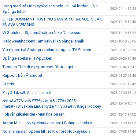
Häng med på Hockeyskolans helg - nu på lördag 17/1 i
2026-01-14 17:23
Spånga Ishall
EFTER DOMINANT HÖST: NU STARTAR U18-LAGETS JAKT
2025-12-15 19:45
PÅ AVANCEMANG
Vi Gratulerar Stjärnmålvakten Nike Danielsson!
2025-11-19 18:24
Halloweenhockey: Familjekväll i Spånga Ishall!
2025-10-18 23:05
Ytterligare två Spånga-spelare uttagna i TV-Pucken
2025-09-01 22:25
Spånga-spelare i TV-pucken
2025-08-26 14:40
Thomas Ekfeldt ny sportchef för A-laget
2025-06-04 13:47
Rapport från Årsmötet
2025-05-27 21:48
Grattis
2025-03-27 10:42
PlayOff ikväll. Alla till hallen!
2025-02-20 15:12
Nyfo&#776;rva&#776;rv info&#776;r 2025 –
2024-12-19 16:17
ma&#778;lvakten Linus Ryttar till Spa&#778;nga Hockey
Följ vår julkalender - vinn fina priser!
2024-12-17 14:02
Anton Mella - Ny spelarutvecklare i Spånga Hockey
2024-07-20 14:22
Nu är anmälan öppen till Tre Kronors Hockeyskola
2024-07-05 17:44