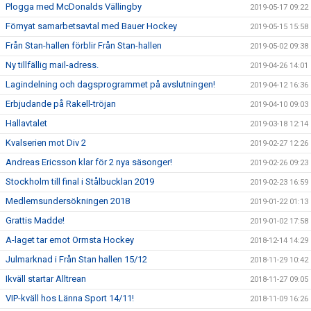
Plogga med McDonalds Vällingby
2019-05-17 09:22
Förnyat samarbetsavtal med Bauer Hockey
2019-05-15 15:58
Från Stan-hallen förblir Från Stan-hallen
2019-05-02 09:38
Ny tillfällig mail-adress.
2019-04-26 14:01
Lagindelning och dagsprogrammet på avslutningen!
2019-04-12 16:36
Erbjudande på Rakell-tröjan
2019-04-10 09:03
Hallavtalet
2019-03-18 12:14
Kvalserien mot Div 2
2019-02-27 12:26
Andreas Ericsson klar för 2 nya säsonger!
2019-02-26 09:23
Stockholm till final i Stålbucklan 2019
2019-02-23 16:59
Medlemsundersökningen 2018
2019-01-22 01:13
Grattis Madde!
2019-01-02 17:58
A-laget tar emot Ormsta Hockey
2018-12-14 14:29
Julmarknad i Från Stan hallen 15/12
2018-11-29 10:42
Ikväll startar Alltrean
2018-11-27 09:05
VIP-kväll hos Länna Sport 14/11!
2018-11-09 16:26