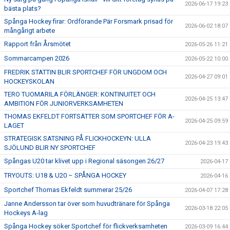
2026-06-17 19:23
bästa plats?
Spånga Hockey firar: Ordförande Pär Forsmark prisad för
2026-06-02 18:07
mångårigt arbete
Rapport från Årsmötet
2026-05-26 11:21
Sommarcampen 2026
2026-05-22 10:00
FREDRIK STATTIN BLIR SPORTCHEF FÖR UNGDOM OCH
2026-04-27 09:01
HOCKEYSKOLAN
TERO TUOMARILA FÖRLÄNGER: KONTINUITET OCH
2026-04-25 13:47
AMBITION FÖR JUNIORVERKSAMHETEN
THOMAS EKFELDT FORTSÄTTER SOM SPORTCHEF FÖR A-
2026-04-25 09:59
LAGET
STRATEGISK SATSNING PÅ FLICKHOCKEYN: ULLA
2026-04-23 19:43
SJÖLUND BLIR NY SPORTCHEF
Spångas U20 tar klivet upp i Regional säsongen 26/27
2026-04-17
TRYOUTS: U18 & U20 – SPÅNGA HOCKEY
2026-04-16
Sportchef Thomas Ekfeldt summerar 25/26
2026-04-07 17:28
Janne Andersson tar över som huvudtränare för Spånga
2026-03-18 22:05
Hockeys A-lag
Spånga Hockey söker Sportchef för flickverksamheten
2026-03-09 16:44