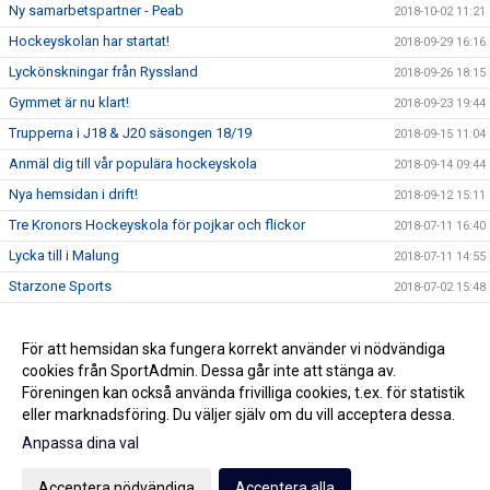
Ny samarbetspartner - Peab
2018-10-02 11:21
Hockeyskolan har startat!
2018-09-29 16:16
Lyckönskningar från Ryssland
2018-09-26 18:15
Gymmet är nu klart!
2018-09-23 19:44
Trupperna i J18 & J20 säsongen 18/19
2018-09-15 11:04
Anmäl dig till vår populära hockeyskola
2018-09-14 09:44
Nya hemsidan i drift!
2018-09-12 15:11
Tre Kronors Hockeyskola för pojkar och flickor
2018-07-11 16:40
Lycka till i Malung
2018-07-11 14:55
Starzone Sports
2018-07-02 15:48
Lokalt sportchefssamarbete
2018-06-13 15:55
Andreas Hallerdal ny målvaktstränare
För att hemsidan ska fungera korrekt använder vi nödvändiga
2018-06-13 11:27
cookies från SportAdmin. Dessa går inte att stänga av.
Sommarcamp 2018
2018-05-15 09:58
Föreningen kan också använda frivilliga cookies, t.ex. för statistik
eller marknadsföring. Du väljer själv om du vill acceptera dessa.
Anpassa dina val
Cookie-inställningar
Gå till Webbversion
Acceptera nödvändiga
Acceptera alla