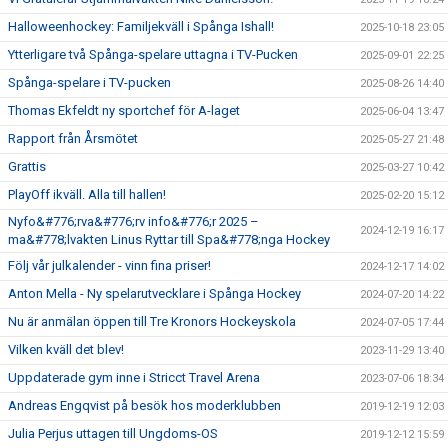
Halloweenhockey: Familjekväll i Spånga Ishall!
2025-10-18 23:05
Ytterligare två Spånga-spelare uttagna i TV-Pucken
2025-09-01 22:25
Spånga-spelare i TV-pucken
2025-08-26 14:40
Thomas Ekfeldt ny sportchef för A-laget
2025-06-04 13:47
Rapport från Årsmötet
2025-05-27 21:48
Grattis
2025-03-27 10:42
PlayOff ikväll. Alla till hallen!
2025-02-20 15:12
Nyfo&#776;rva&#776;rv info&#776;r 2025 –
2024-12-19 16:17
ma&#778;lvakten Linus Ryttar till Spa&#778;nga Hockey
Följ vår julkalender - vinn fina priser!
2024-12-17 14:02
Anton Mella - Ny spelarutvecklare i Spånga Hockey
2024-07-20 14:22
Nu är anmälan öppen till Tre Kronors Hockeyskola
2024-07-05 17:44
Vilken kväll det blev!
2023-11-29 13:40
Uppdaterade gym inne i Stricct Travel Arena
2023-07-06 18:34
Andreas Engqvist på besök hos moderklubben
2019-12-19 12:03
Julia Perjus uttagen till Ungdoms-OS
2019-12-12 15:59