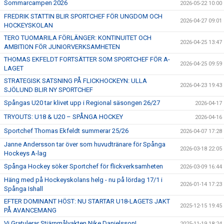
Sommarcampen 2026
2026-05-22 10:00
FREDRIK STATTIN BLIR SPORTCHEF FÖR UNGDOM OCH
2026-04-27 09:01
HOCKEYSKOLAN
TERO TUOMARILA FÖRLÄNGER: KONTINUITET OCH
2026-04-25 13:47
AMBITION FÖR JUNIORVERKSAMHETEN
THOMAS EKFELDT FORTSÄTTER SOM SPORTCHEF FÖR A-
2026-04-25 09:59
LAGET
STRATEGISK SATSNING PÅ FLICKHOCKEYN: ULLA
2026-04-23 19:43
SJÖLUND BLIR NY SPORTCHEF
Spångas U20 tar klivet upp i Regional säsongen 26/27
2026-04-17
TRYOUTS: U18 & U20 – SPÅNGA HOCKEY
2026-04-16
Sportchef Thomas Ekfeldt summerar 25/26
2026-04-07 17:28
Janne Andersson tar över som huvudtränare för Spånga
2026-03-18 22:05
Hockeys A-lag
Spånga Hockey söker Sportchef för flickverksamheten
2026-03-09 16:44
Häng med på Hockeyskolans helg - nu på lördag 17/1 i
2026-01-14 17:23
Spånga Ishall
EFTER DOMINANT HÖST: NU STARTAR U18-LAGETS JAKT
2025-12-15 19:45
PÅ AVANCEMANG
Vi Gratulerar Stjärnmålvakten Nike Danielsson!
2025-11-19 18:24