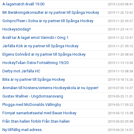
A-lagsmatch ikväll 19.00
2019-12-03 08:41
BK Beräkningskonsulter är ny partner till Spånga Hockey
2019-11-26 10:42
Golvproffsen i Solna är ny partner till Spånga Hockey
2019-11-25 09:57
Hockeysöndag!!
2019-11-23 14:11
Ikväll tar A-laget emot Värmdö i Omg 1
2019-11-22 10:47
Järfälla Kök är ny partner till Spånga Hockey
2019-11-21 09:15
Elgens Golvvård är ny partner till Spånga Hockey
2019-11-20 08:54
HockeyTvåan Östra Fortsättning 19/20
2019-11-19 13:30
Derby mot Järfälla HC
2019-11-15 08:58
Bilia är ny partner till Spånga Hockey
2019-10-18 15:26
Anmälan till höstens/vinterns Hockeyskola är nu öppen!
2019-07-05 10:37
Gustav Wallner - Ungdomsansvarig
2019-05-25 11:01
Plogga med McDonalds Vällingby
2019-05-17 09:22
Förnyat samarbetsavtal med Bauer Hockey
2019-05-15 15:58
Från Stan-hallen förblir Från Stan-hallen
2019-05-02 09:38
Ny tillfällig mail-adress.
2019-04-26 14:01