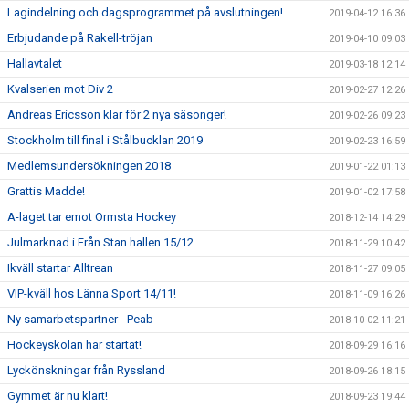
Lagindelning och dagsprogrammet på avslutningen!
2019-04-12 16:36
Erbjudande på Rakell-tröjan
2019-04-10 09:03
Hallavtalet
2019-03-18 12:14
Kvalserien mot Div 2
2019-02-27 12:26
Andreas Ericsson klar för 2 nya säsonger!
2019-02-26 09:23
Stockholm till final i Stålbucklan 2019
2019-02-23 16:59
Medlemsundersökningen 2018
2019-01-22 01:13
Grattis Madde!
2019-01-02 17:58
A-laget tar emot Ormsta Hockey
2018-12-14 14:29
Julmarknad i Från Stan hallen 15/12
2018-11-29 10:42
Ikväll startar Alltrean
2018-11-27 09:05
VIP-kväll hos Länna Sport 14/11!
2018-11-09 16:26
Ny samarbetspartner - Peab
2018-10-02 11:21
Hockeyskolan har startat!
2018-09-29 16:16
Lyckönskningar från Ryssland
2018-09-26 18:15
Gymmet är nu klart!
2018-09-23 19:44