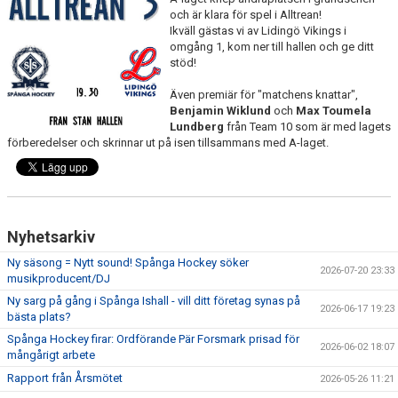
KONTAKT
och är klara för spel i Alltrean!
Ikväll gästas vi av Lidingö Vikings i
omgång 1, kom ner till hallen och ge ditt
LÄNKAR
stöd!
DOKUMENT
Även premiär för "matchens knattar",
Benjamin Wiklund
och
Max Toumela
Lundberg
från Team 10 som är med lagets
ISTIDER
förberedelser och skrinnar ut på isen tillsammans med A-laget.
1929-KLUBBEN
PUCKEN RESTAURANG
Nyhetsarkiv
BILDGALLERI
Ny säsong = Nytt sound! Spånga Hockey söker
2026-07-20 23:33
musikproducent/DJ
MEDLEMSINFO
Ny sarg på gång i Spånga Ishall - vill ditt företag synas på
2026-06-17 19:23
bästa plats?
Spånga Hockey firar: Ordförande Pär Forsmark prisad för
2026-06-02 18:07
mångårigt arbete
Rapport från Årsmötet
2026-05-26 11:21