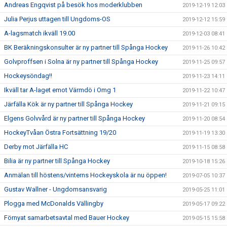
Andreas Engqvist på besök hos moderklubben
2019-12-19 12:03
Julia Perjus uttagen till Ungdoms-OS
2019-12-12 15:59
A-lagsmatch ikväll 19.00
2019-12-03 08:41
BK Beräkningskonsulter är ny partner till Spånga Hockey
2019-11-26 10:42
Golvproffsen i Solna är ny partner till Spånga Hockey
2019-11-25 09:57
Hockeysöndag!!
2019-11-23 14:11
Ikväll tar A-laget emot Värmdö i Omg 1
2019-11-22 10:47
Järfälla Kök är ny partner till Spånga Hockey
2019-11-21 09:15
Elgens Golvvård är ny partner till Spånga Hockey
2019-11-20 08:54
HockeyTvåan Östra Fortsättning 19/20
2019-11-19 13:30
Derby mot Järfälla HC
2019-11-15 08:58
Bilia är ny partner till Spånga Hockey
2019-10-18 15:26
Anmälan till höstens/vinterns Hockeyskola är nu öppen!
2019-07-05 10:37
Gustav Wallner - Ungdomsansvarig
2019-05-25 11:01
Plogga med McDonalds Vällingby
2019-05-17 09:22
Förnyat samarbetsavtal med Bauer Hockey
2019-05-15 15:58