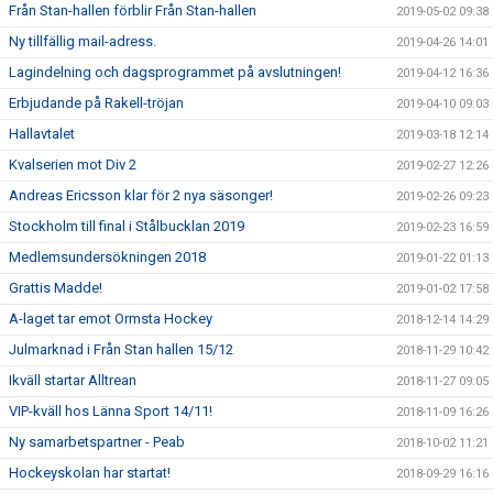
Från Stan-hallen förblir Från Stan-hallen
2019-05-02 09:38
Ny tillfällig mail-adress.
2019-04-26 14:01
Lagindelning och dagsprogrammet på avslutningen!
2019-04-12 16:36
Erbjudande på Rakell-tröjan
2019-04-10 09:03
Hallavtalet
2019-03-18 12:14
Kvalserien mot Div 2
2019-02-27 12:26
Andreas Ericsson klar för 2 nya säsonger!
2019-02-26 09:23
Stockholm till final i Stålbucklan 2019
2019-02-23 16:59
Medlemsundersökningen 2018
2019-01-22 01:13
Grattis Madde!
2019-01-02 17:58
A-laget tar emot Ormsta Hockey
2018-12-14 14:29
Julmarknad i Från Stan hallen 15/12
2018-11-29 10:42
Ikväll startar Alltrean
2018-11-27 09:05
VIP-kväll hos Länna Sport 14/11!
2018-11-09 16:26
Ny samarbetspartner - Peab
2018-10-02 11:21
Hockeyskolan har startat!
2018-09-29 16:16