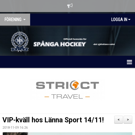
FÖRENING
LOGGA IN
HEM
OM KLUBBEN
NYHETER
KALENDER
VIP-kväll hos Länna Sport 14/11!
<
>
MATCHER
2018-11-09 16:26