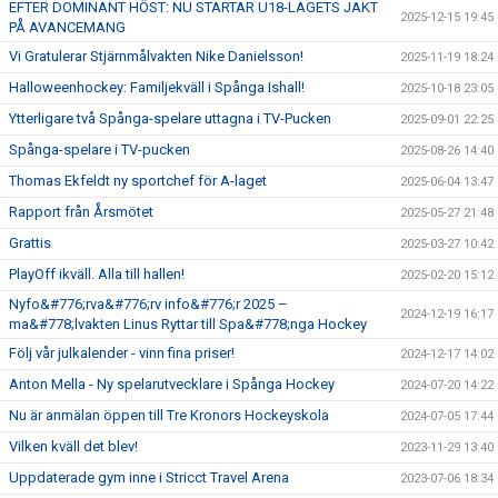
EFTER DOMINANT HÖST: NU STARTAR U18-LAGETS JAKT
2025-12-15 19:45
PÅ AVANCEMANG
Vi Gratulerar Stjärnmålvakten Nike Danielsson!
2025-11-19 18:24
Halloweenhockey: Familjekväll i Spånga Ishall!
2025-10-18 23:05
Ytterligare två Spånga-spelare uttagna i TV-Pucken
2025-09-01 22:25
Spånga-spelare i TV-pucken
2025-08-26 14:40
Thomas Ekfeldt ny sportchef för A-laget
2025-06-04 13:47
Rapport från Årsmötet
2025-05-27 21:48
Grattis
2025-03-27 10:42
PlayOff ikväll. Alla till hallen!
2025-02-20 15:12
Nyfo&#776;rva&#776;rv info&#776;r 2025 –
2024-12-19 16:17
ma&#778;lvakten Linus Ryttar till Spa&#778;nga Hockey
Följ vår julkalender - vinn fina priser!
2024-12-17 14:02
Anton Mella - Ny spelarutvecklare i Spånga Hockey
2024-07-20 14:22
Nu är anmälan öppen till Tre Kronors Hockeyskola
2024-07-05 17:44
Vilken kväll det blev!
2023-11-29 13:40
Uppdaterade gym inne i Stricct Travel Arena
2023-07-06 18:34