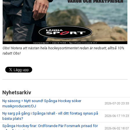
Obs! Notera att nästan hela hockeysortimentet redan är nedsatt, alltså 10%
rabatt Obs!
Nyhetsarkiv
Ny säsong = Nytt sound! Spånga Hockey söker
2026-07-20 23:33
musikproducent/DJ
Ny sarg på gång i Spånga Ishall - vill ditt företag synas på
2026-06-17 19:23
bästa plats?
Spånga Hockey firar: Ordförande Pär Forsmark prisad för
2026-06-02 18:07