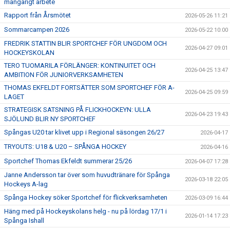
mångårigt arbete
Rapport från Årsmötet
2026-05-26 11:21
Sommarcampen 2026
2026-05-22 10:00
FREDRIK STATTIN BLIR SPORTCHEF FÖR UNGDOM OCH
2026-04-27 09:01
HOCKEYSKOLAN
TERO TUOMARILA FÖRLÄNGER: KONTINUITET OCH
2026-04-25 13:47
AMBITION FÖR JUNIORVERKSAMHETEN
THOMAS EKFELDT FORTSÄTTER SOM SPORTCHEF FÖR A-
2026-04-25 09:59
LAGET
STRATEGISK SATSNING PÅ FLICKHOCKEYN: ULLA
2026-04-23 19:43
SJÖLUND BLIR NY SPORTCHEF
Spångas U20 tar klivet upp i Regional säsongen 26/27
2026-04-17
TRYOUTS: U18 & U20 – SPÅNGA HOCKEY
2026-04-16
Sportchef Thomas Ekfeldt summerar 25/26
2026-04-07 17:28
Janne Andersson tar över som huvudtränare för Spånga
2026-03-18 22:05
Hockeys A-lag
Spånga Hockey söker Sportchef för flickverksamheten
2026-03-09 16:44
Häng med på Hockeyskolans helg - nu på lördag 17/1 i
2026-01-14 17:23
Spånga Ishall