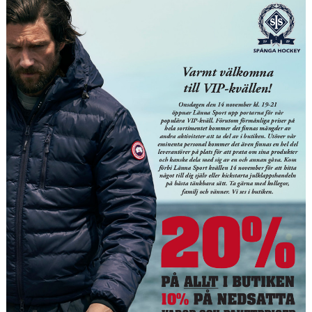
KONTAKT
LÄNKAR
DOKUMENT
ISTIDER
1929-KLUBBEN
PUCKEN RESTAURANG
BILDGALLERI
MEDLEMSINFO