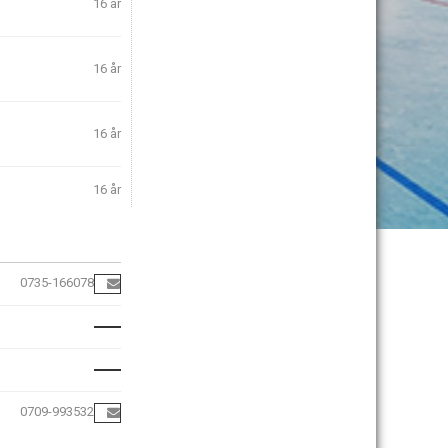
16 år
16 år
16 år
16 år
0735-166078
0709-993532