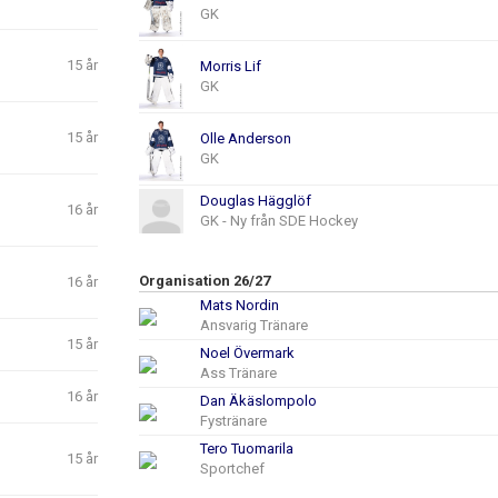
GK
15 år
Morris Lif
GK
15 år
Olle Anderson
GK
Douglas Hägglöf
16 år
GK - Ny från SDE Hockey
Organisation 26/27
16 år
Mats Nordin
Ansvarig Tränare
15 år
Noel Övermark
Ass Tränare
16 år
Dan Äkäslompolo
Fystränare
Tero Tuomarila
15 år
Sportchef