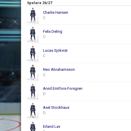
Spelare 26/27
Charlie Hansen
C
Felix Deling
C
Lucas Sjökvist
C
Neo Abrahamsson
C
Arvid Emtfors-Forsgren
D
Axel Stockhaus
D
Erland Lav