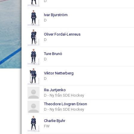
D
Ivar Bjurström
D
Oliver Fordal-Lenreus
D
Ture Brunö
D
Viktor Netterberg
D
Ilia Jurtjenko
D - Ny från SDE Hockey
Theodore Lövgren Erixon
D - Ny från SDE Hockey
Charlie Bjuhr
FW