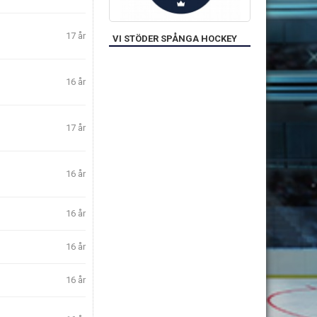
17 år
VI STÖDER SPÅNGA HOCKEY
16 år
17 år
16 år
16 år
16 år
16 år