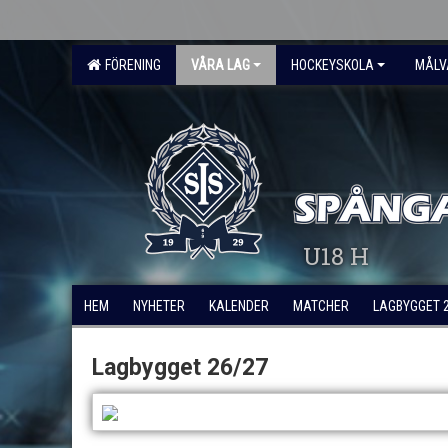
FÖRENING
VÅRA LAG
HOCKEYSKOLA
MÅLV
U18 H
HEM
NYHETER
KALENDER
MATCHER
LAGBYGGET 
Lagbygget 26/27