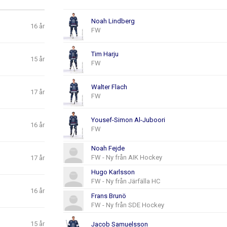
Noah Lindberg
16 år
FW
Tim Harju
15 år
FW
Walter Flach
17 år
FW
Yousef-Simon Al-Juboori
16 år
FW
Noah Fejde
FW - Ny från AIK Hockey
17 år
Hugo Karlsson
FW - Ny från Järfälla HC
16 år
Frans Brunö
FW - Ny från SDE Hockey
15 år
Jacob Samuelsson