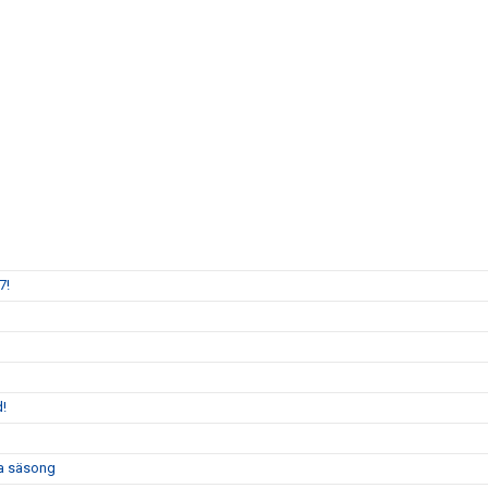
7!
!
a säsong