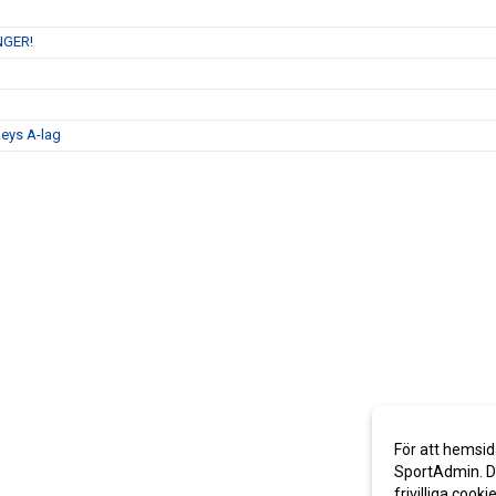
NGER!
eys A-lag
För att hemsid
SportAdmin. De
frivilliga cooki