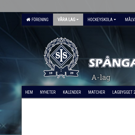
FÖRENING
VÅRA LAG
HOCKEYSKOLA
MÅLV
A-lag
HEM
NYHETER
KALENDER
MATCHER
LAGBYGGET 