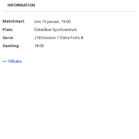
BILDGALLERI
INFORMATION
DOKUMENT
Matchstart:
ons 15 januari, 19:00
Plats:
Österåker Sportcentrum
KONTAKT
Serie:
J18 Division 1 Östra Forts A
SPÅNGA U18H INSTAGRAM
Samling:
18:00
<< Tillbaka