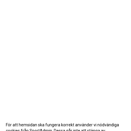
För att hemsidan ska fungera korrekt använder vi nödvändiga
cookies från SportAdmin. Dessa går inte att stänga av.