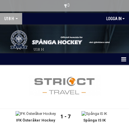
U18 H
LOGGA IN
U18 H
HEM
NYHETER
KALENDER
MATCHER
1 - 7
IFK Österåker Hockey
Spånga IS IK
LAGBYGGET 26/27