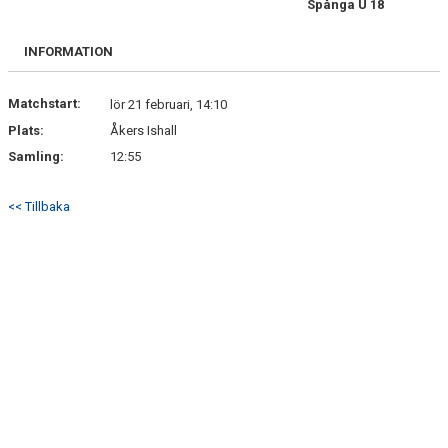
Spånga U 18
BILDGALLERI
INFORMATION
DOKUMENT
KONTAKT
Matchstart:
lör 21 februari, 14:10
Plats:
Åkers Ishall
SPÅNGA U18H INSTAGRAM
Samling:
12:55
<< Tillbaka