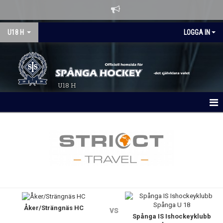
U18 H
LOGGA IN
U18 H
HEM
NYHETER
KALENDER
MATCHER
Åker/Strängnäs HC
LAGBYGGET 26/27
vs
Spånga IS Ishockeyklubb