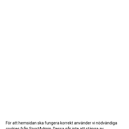
För att hemsidan ska fungera korrekt använder vi nödvändiga
cookies från SportAdmin. Dessa går inte att stänga av.