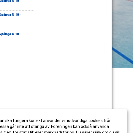
Spånga U 18
Spånga U 18
-
Spånga U 18
-
an ska fungera korrekt använder vi nödvändiga cookies från
ssa går inte att stänga av. Föreningen kan också använda
es, t.ex. för statistik eller marknadsföring. Du väljer själv om du vill