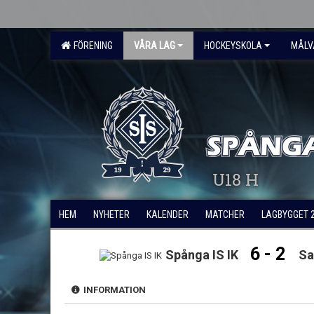
FÖRENING
VÅRA LAG
HOCKEYSKOLA
MÅLV
U18 H
HEM
NYHETER
KALENDER
MATCHER
LAGBYGGET 
6 - 2
Spånga IS IK
Sa
INFORMATION