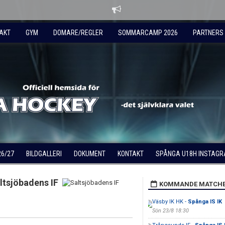
AKT
GYM
DOMARE/REGLER
SOMMARCAMP 2026
PARTNERS
26/27
BILDGALLERI
DOKUMENT
KONTAKT
SPÅNGA U18H INSTAG
ltsjöbadens IF
KOMMANDE MATCH
Väsby IK HK -
Spånga IS IK
Sön 23/8 18:30