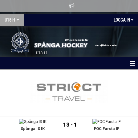
U18 H
LOGGA IN
U18 H
HEM
NYHETER
KALENDER
MATCHER
13 - 1
Spånga IS IK
FOC Farsta IF
LAGBYGGET 26/27