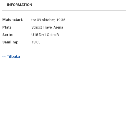
BILDGALLERI
INFORMATION
DOKUMENT
Matchstart:
tor 09 oktober, 19:35
Plats:
Stricct Travel Arena
KONTAKT
Serie:
U18 Div1 Östra B
SPÅNGA U18H INSTAGRAM
Samling:
18:05
<< Tillbaka