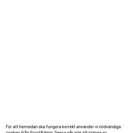
För att hemsidan ska fungera korrekt använder vi nödvändiga
cookies från SportAdmin. Dessa går inte att stänga av.